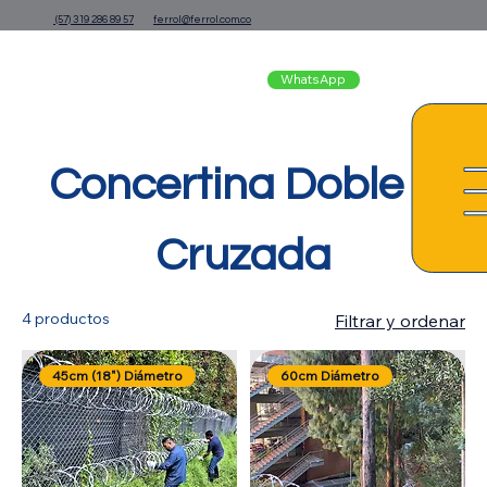
(57) 319 286 89 57
ferrol@ferrol.com.co
WhatsApp
Concertina Doble o
Cruzada
4 productos
Filtrar y ordenar
45cm (18") Diámetro
60cm Diámetro