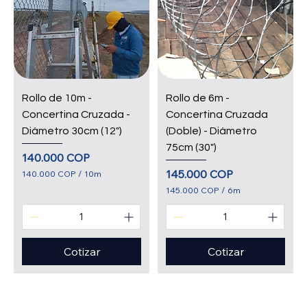
.
6
5
M
M
e
e
t
t
r
r
o
o
s
s
Rollo de 10m -
Rollo de 6m -
Concertina Cruzada -
Concertina Cruzada
Diámetro 30cm (12")
(Doble) - Diámetro
75cm (30")
Precio
140.000 COP
Precio
145.000 COP
140.000 COP
/
10m
1
145.000 COP
/
6m
4
1
0
4
.
5
0
.
0
0
Cotizar
Cotizar
0
0
0
C
O
C
P
O
p