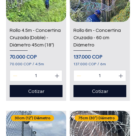
Rollo 4.5m - Concertina
Rollo 6m - Concertina
Cruzada (Doble) -
Cruzada - 60 cm
Diámetro 45cm (18")
Diámetro
Precio
Precio
70.000 COP
137.000 COP
70.000 COP
/
4.5m
137.000 COP
/
6m
7
1
0
3
.
7
0
.
0
0
Cotizar
Cotizar
0
0
0
C
O
C
P
O
p
P
30cm (12") Diámetro
75cm (30") Diámetro
o
p
r
o
4
r